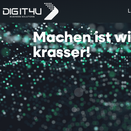
L
Machen
ist
w
krasser!