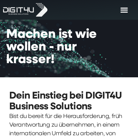
Machen
ist
wie
wollen
-
nur
krasser!
Dein Einstieg bei DIGIT4U
Business Solutions
Bist du bereit für die Herausforderung, früh
Verantwortung zu übernehmen, in einem
internationalen Umfeld zu arbeiten, von