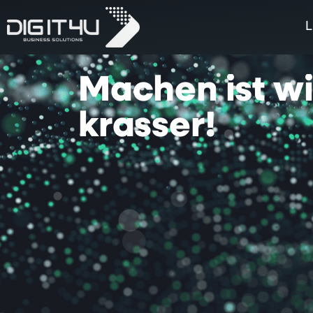
L
Machen
ist
w
krasser!