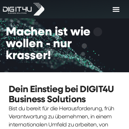
Machen
ist
wie
wollen
-
nur
krasser!
Dein Einstieg bei DIGIT4U
Business Solutions
Bist du bereit für die Herausforderung, früh
Verantwortung zu übernehmen, in einem
internationalen Umfeld zu arbeiten, von