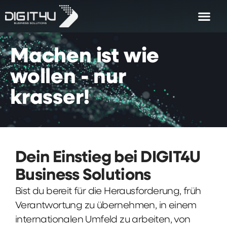
Machen
ist
wie
wollen
-
nur
krasser!
Dein Einstieg bei DIGIT4U
Business Solutions
Bist du bereit für die Herausforderung, früh
Verantwortung zu übernehmen, in einem
internationalen Umfeld zu arbeiten, von