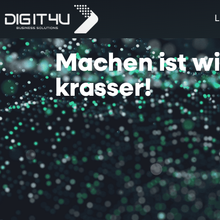
L
Machen
ist
w
krasser!