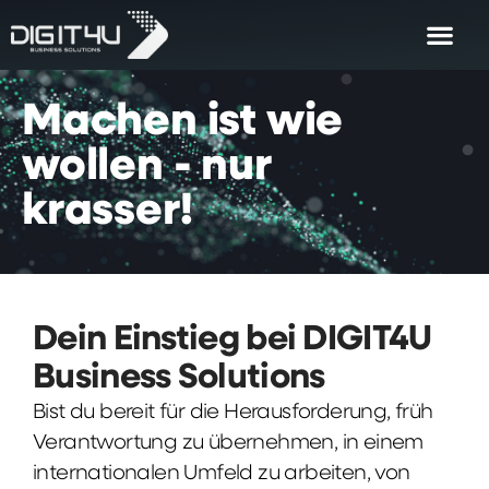
Machen
ist
wie
wollen
-
nur
krasser!
Dein Einstieg bei DIGIT4U
Business Solutions
Bist du bereit für die Herausforderung, früh
Verantwortung zu übernehmen, in einem
internationalen Umfeld zu arbeiten, von