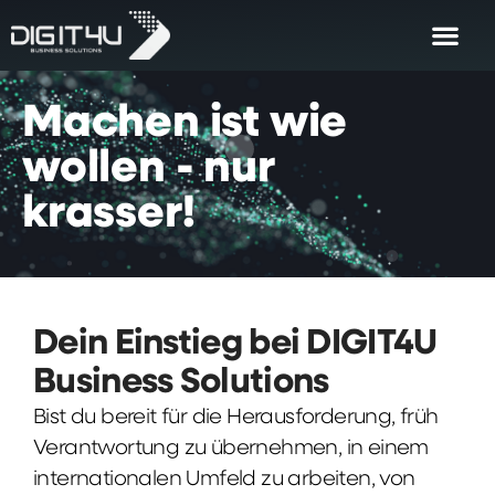
Machen
ist
wie
wollen
-
nur
krasser!
Dein Einstieg bei DIGIT4U
Business Solutions
Bist du bereit für die Herausforderung, früh
Verantwortung zu übernehmen, in einem
internationalen Umfeld zu arbeiten, von