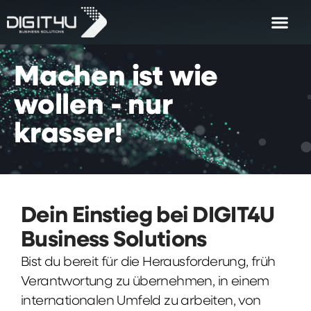
Machen
ist
wie
wollen
-
nur
krasser!
Dein Einstieg bei DIGIT4U
Business Solutions
Bist du bereit für die Herausforderung, früh
Verantwortung zu übernehmen, in einem
internationalen Umfeld zu arbeiten, von