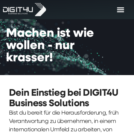
Machen
ist
wie
wollen
-
nur
krasser!
Dein Einstieg bei DIGIT4U
Business Solutions
Bist du bereit für die Herausforderung, früh
Verantwortung zu übernehmen, in einem
internationalen Umfeld zu arbeiten, von