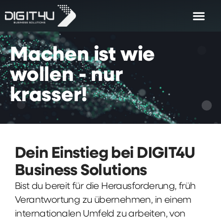
Machen
ist
wie
wollen
-
nur
krasser!
Dein Einstieg bei DIGIT4U
Business Solutions
Bist du bereit für die Herausforderung, früh
Verantwortung zu übernehmen, in einem
internationalen Umfeld zu arbeiten, von