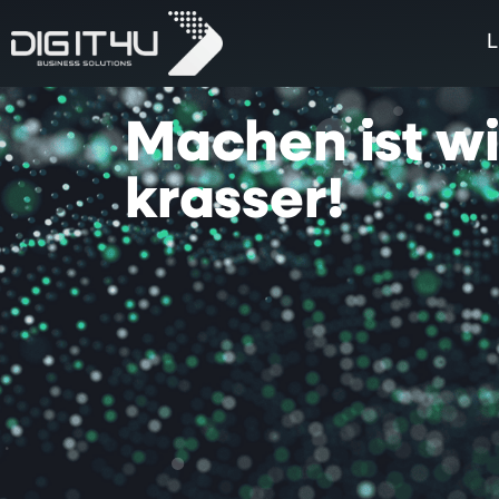
L
Machen
ist
w
krasser!