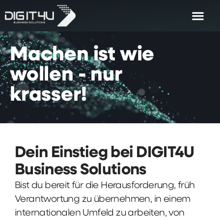
Machen
ist
wie
wollen
-
nur
krasser!
Dein Einstieg bei DIGIT4U
Business Solutions
Bist du bereit für die Herausforderung, früh
Verantwortung zu übernehmen, in einem
internationalen Umfeld zu arbeiten, von