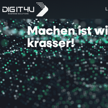
L
Machen
ist
w
krasser!