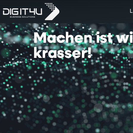
L
Machen
ist
w
krasser!