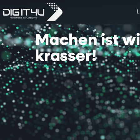
L
Machen
ist
w
krasser!