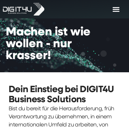
Machen
ist
wie
wollen
-
nur
krasser!
Dein Einstieg bei DIGIT4U
Business Solutions
Bist du bereit für die Herausforderung, früh
Verantwortung zu übernehmen, in einem
internationalen Umfeld zu arbeiten, von