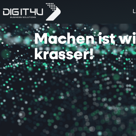
L
Machen
ist
w
krasser!