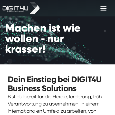
Machen
ist
wie
wollen
-
nur
krasser!
Dein Einstieg bei DIGIT4U
Business Solutions
Bist du bereit für die Herausforderung, früh
Verantwortung zu übernehmen, in einem
internationalen Umfeld zu arbeiten, von