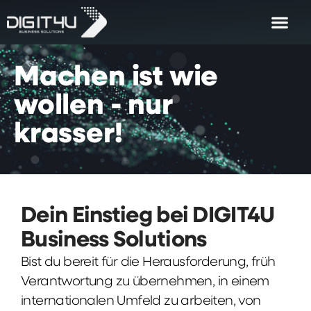
Machen
ist
wie
wollen
-
nur
krasser!
Dein Einstieg bei DIGIT4U
Business Solutions
Bist du bereit für die Herausforderung, früh
Verantwortung zu übernehmen, in einem
internationalen Umfeld zu arbeiten, von