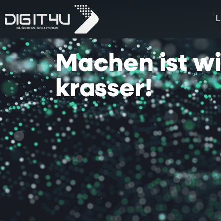
L
Machen
ist
w
krasser!