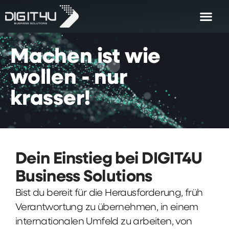
Machen
ist
wie
wollen
-
nur
krasser!
Dein Einstieg bei DIGIT4U
Business Solutions
Bist du bereit für die Herausforderung, früh
Verantwortung zu übernehmen, in einem
internationalen Umfeld zu arbeiten, von