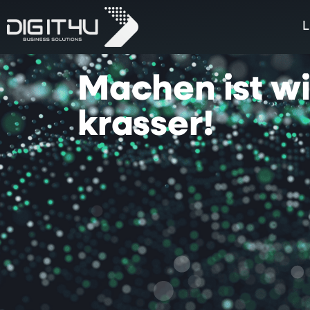
L
Machen
ist
w
krasser!