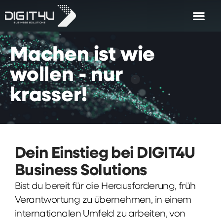
Machen
ist
wie
wollen
-
nur
krasser!
Dein Einstieg bei DIGIT4U
Business Solutions
Bist du bereit für die Herausforderung, früh
Verantwortung zu übernehmen, in einem
internationalen Umfeld zu arbeiten, von