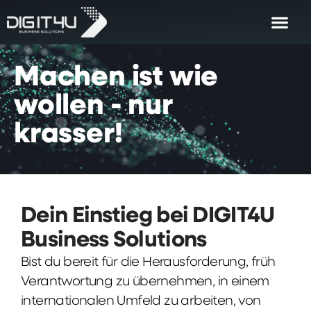
Machen
ist
wie
wollen
-
nur
krasser!
Dein Einstieg bei DIGIT4U
Business Solutions
Bist du bereit für die Herausforderung, früh
Verantwortung zu übernehmen, in einem
internationalen Umfeld zu arbeiten, von