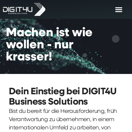
Machen
ist
wie
wollen
-
nur
krasser!
Dein Einstieg bei DIGIT4U
Business Solutions
Bist du bereit für die Herausforderung, früh
Verantwortung zu übernehmen, in einem
internationalen Umfeld zu arbeiten, von