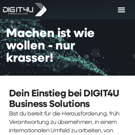
Machen
ist
wie
wollen
-
nur
krasser!
Dein Einstieg bei DIGIT4U
Business Solutions
Bist du bereit für die Herausforderung, früh
Verantwortung zu übernehmen, in einem
internationalen Umfeld zu arbeiten, von