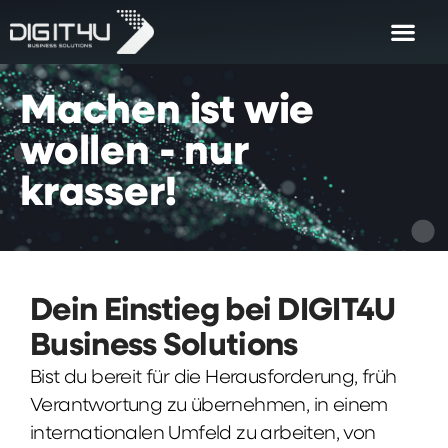
Machen
ist
wie
wollen
-
nur
krasser!
Dein Einstieg bei DIGIT4U
Business Solutions
Bist du bereit für die Herausforderung, früh
Verantwortung zu übernehmen, in einem
internationalen Umfeld zu arbeiten, von