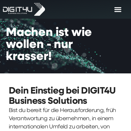
Machen
ist
wie
wollen
-
nur
krasser!
Dein Einstieg bei DIGIT4U
Business Solutions
Bist du bereit für die Herausforderung, früh
Verantwortung zu übernehmen, in einem
internationalen Umfeld zu arbeiten, von