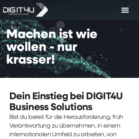
Machen
ist
wie
wollen
-
nur
krasser!
Dein Einstieg bei DIGIT4U
Business Solutions
Bist du bereit für die Herausforderung, früh
Verantwortung zu übernehmen, in einem
internationalen Umfeld zu arbeiten, von