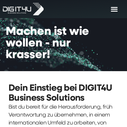
Machen
ist
wie
wollen
-
nur
krasser!
Dein Einstieg bei DIGIT4U
Business Solutions
Bist du bereit für die Herausforderung, früh
Verantwortung zu übernehmen, in einem
internationalen Umfeld zu arbeiten, von