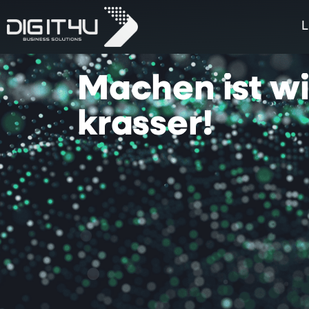
L
Machen
ist
w
krasser!