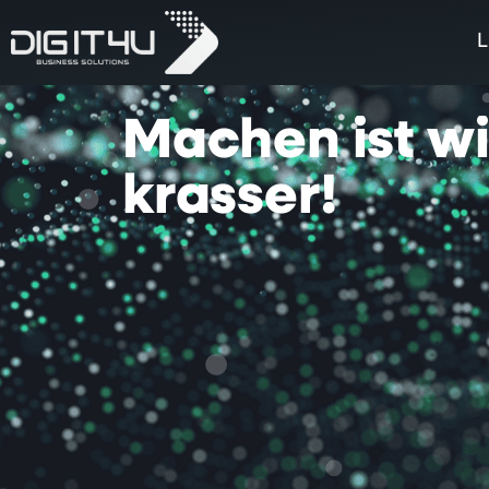
L
Machen
ist
w
krasser!