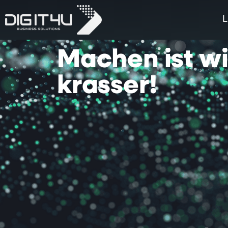
L
Machen
ist
w
krasser!