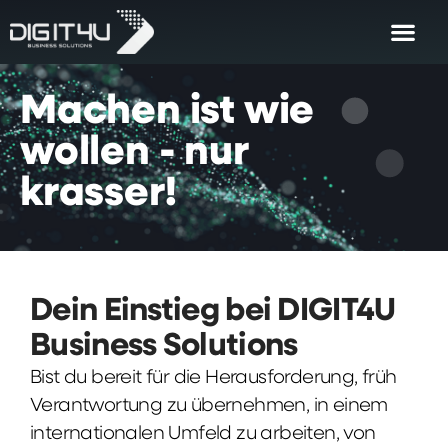
Machen
ist
wie
wollen
-
nur
krasser!
Dein Einstieg bei DIGIT4U
Business Solutions
Bist du bereit für die Herausforderung, früh
Verantwortung zu übernehmen, in einem
internationalen Umfeld zu arbeiten, von