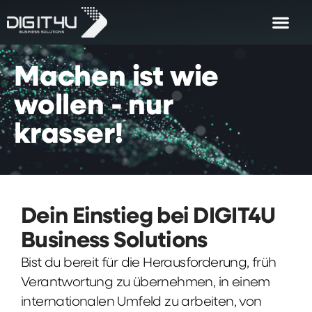
Machen
ist
wie
wollen
-
nur
krasser!
Dein Einstieg bei DIGIT4U
Business Solutions
Bist du bereit für die Herausforderung, früh
Verantwortung zu übernehmen, in einem
internationalen Umfeld zu arbeiten, von