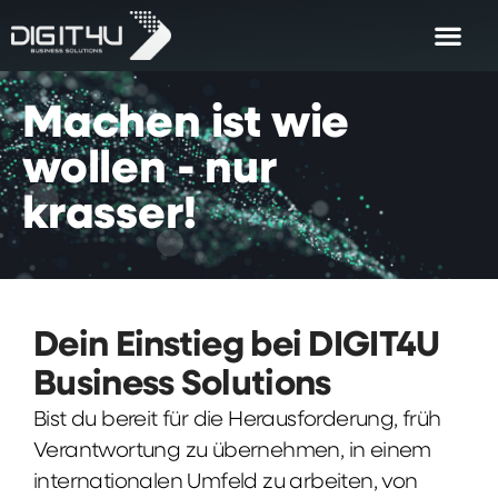
Machen
ist
wie
wollen
-
nur
krasser!
Dein Einstieg bei DIGIT4U
Business Solutions
Bist du bereit für die Herausforderung, früh
Verantwortung zu übernehmen, in einem
internationalen Umfeld zu arbeiten, von