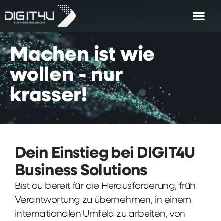
Machen
ist
wie
wollen
-
nur
krasser!
Dein Einstieg bei DIGIT4U
Business Solutions
Bist du bereit für die Herausforderung, früh
Verantwortung zu übernehmen, in einem
internationalen Umfeld zu arbeiten, von