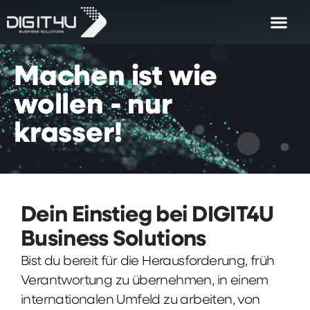
Machen
ist
wie
wollen
-
nur
krasser!
Dein Einstieg bei DIGIT4U
Business Solutions
Bist du bereit für die Herausforderung, früh
Verantwortung zu übernehmen, in einem
internationalen Umfeld zu arbeiten, von