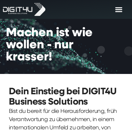
Machen
ist
wie
wollen
-
nur
krasser!
Dein Einstieg bei DIGIT4U
Business Solutions
Bist du bereit für die Herausforderung, früh
Verantwortung zu übernehmen, in einem
internationalen Umfeld zu arbeiten, von