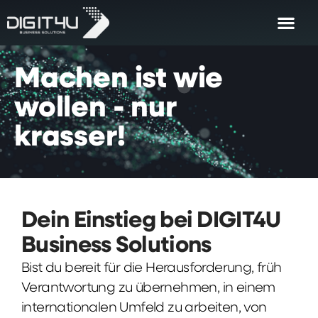
Machen
ist
wie
wollen
-
nur
krasser!
Dein Einstieg bei DIGIT4U
Business Solutions
Bist du bereit für die Herausforderung, früh
Verantwortung zu übernehmen, in einem
internationalen Umfeld zu arbeiten, von