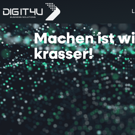
L
Machen
ist
w
krasser!