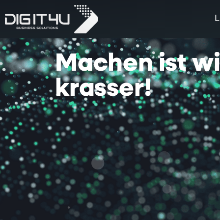
L
Machen
ist
w
krasser!