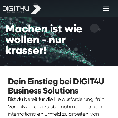
Machen
ist
wie
wollen
-
nur
krasser!
Dein Einstieg bei DIGIT4U
Business Solutions
Bist du bereit für die Herausforderung, früh
Verantwortung zu übernehmen, in einem
internationalen Umfeld zu arbeiten, von