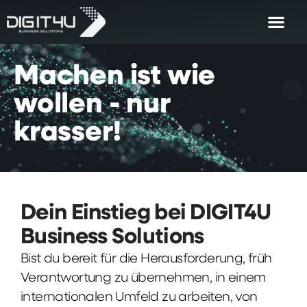
Machen
ist
wie
wollen
-
nur
krasser!
Dein Einstieg bei DIGIT4U
Business Solutions
Bist du bereit für die Herausforderung, früh
Verantwortung zu übernehmen, in einem
internationalen Umfeld zu arbeiten, von