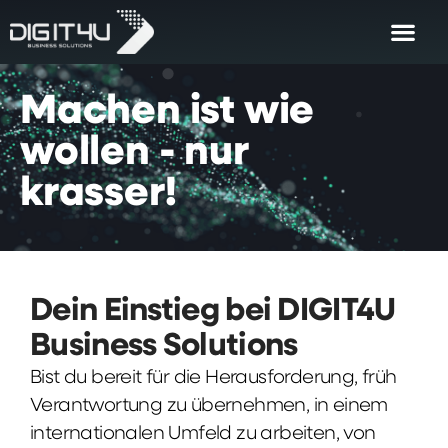
Machen
ist
wie
wollen
-
nur
krasser!
Dein Einstieg bei DIGIT4U
Business Solutions
Bist du bereit für die Herausforderung, früh
Verantwortung zu übernehmen, in einem
internationalen Umfeld zu arbeiten, von