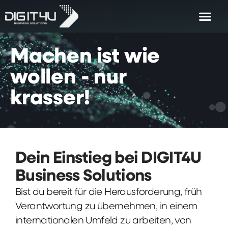
Machen
ist
wie
wollen
-
nur
krasser!
Dein Einstieg bei DIGIT4U
Business Solutions
Bist du bereit für die Herausforderung, früh
Verantwortung zu übernehmen, in einem
internationalen Umfeld zu arbeiten, von