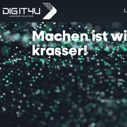
L
Machen
ist
w
krasser!