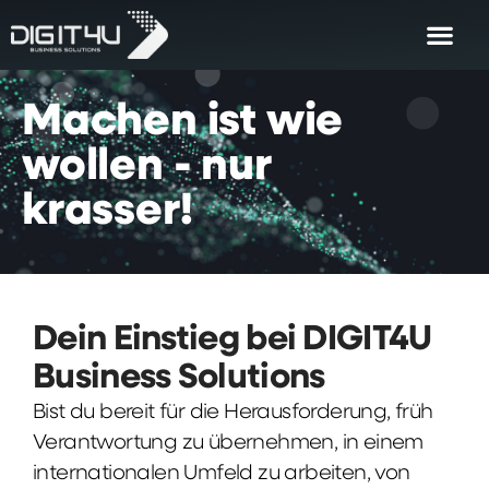
Machen
ist
wie
wollen
-
nur
krasser!
Dein Einstieg bei DIGIT4U
Business Solutions
Bist du bereit für die Herausforderung, früh
Verantwortung zu übernehmen, in einem
internationalen Umfeld zu arbeiten, von