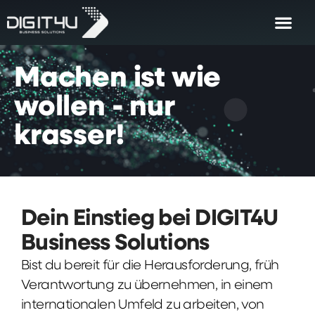
Machen
ist
wie
wollen
-
nur
krasser!
Dein Einstieg bei DIGIT4U
Business Solutions
Bist du bereit für die Herausforderung, früh
Verantwortung zu übernehmen, in einem
internationalen Umfeld zu arbeiten, von